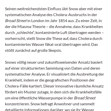
palliativen Setting. Das Ziel ist, Sicherheit im
Seinen weitreichendsten Einfluss übt Snow aber mit einer
Umgang mit komplexen Situationen am
Lebensende zu erhalten – zwischen rechtlicher
systematischen Analyse des Cholera-Ausbruchs in der
Klarheit, ethischer Reflexion und menschlicher
Broad Street
in London im Jahr 1854 aus. Zu einer Zeit, in
Begleitung.
der die Miasma-Theorie – die Annahme, dass Krankheiten
durch „schlechte“, kontaminierte Luft übertragen werden –
vorherrscht, stellt Snow die These auf, dass Cholera durch
kontaminiertes Wasser fäkal-oral übertragen wird. Das
stößt zunächst auf große Skepsis.
Snows völlig neuer und zukunftsweisender Ansatz basiert
auf einer strukturierten Sammlung von Daten und deren
systematischer Analyse. Er visualisiert die Ausbreitung der
Krankheit, indem er die geografischen Positionen der
Cholera-Fälle kartiert. Dieser innovative räumliche Ansatz
fördert ein Muster zutage, in dem sich die Krankheitsfälle
um eine öffentliche Wasserpumpe in der
Broad Street
konzentrieren. Snow befragt Anwohner und sammelt
detaillierte Informationen darüber, wo sie ihr Wasser