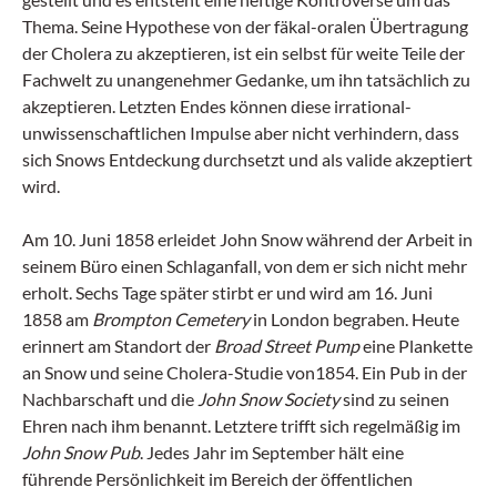
Thema. Seine Hypothese von der fäkal-oralen Übertragung
der Cholera zu akzeptieren, ist ein selbst für weite Teile der
Fachwelt zu unangenehmer Gedanke, um ihn tatsächlich zu
akzeptieren. Letzten Endes können diese irrational-
unwissenschaftlichen Impulse aber nicht verhindern, dass
sich Snows Entdeckung durchsetzt und als valide akzeptiert
wird.
Am 10. Juni 1858 erleidet John Snow während der Arbeit in
seinem Büro einen Schlaganfall, von dem er sich nicht mehr
erholt. Sechs Tage später stirbt er und wird am 16. Juni
1858 am
Brompton Cemetery
in London begraben. Heute
erinnert am Standort der
Broad Street Pump
eine Plankette
an Snow und seine Cholera-Studie von1854. Ein Pub in der
Nachbarschaft und die
John Snow Society
sind zu seinen
Ehren nach ihm benannt. Letztere trifft sich regelmäßig im
John Snow Pub
. Jedes Jahr im September hält eine
führende Persönlichkeit im Bereich der öffentlichen