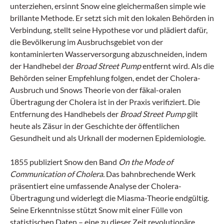
unterziehen, ersinnt Snow eine gleichermaßen simple wie
brillante Methode. Er setzt sich mit den lokalen Behörden in
Verbindung, stellt seine Hypothese vor und plädiert dafür,
die Bevölkerung im Ausbruchsgebiet von der
kontaminierten Wasserversorgung abzuschneiden, indem
der Handhebel der
Broad Street Pump
entfernt wird. Als die
Behörden seiner Empfehlung folgen, endet der Cholera-
Ausbruch und Snows Theorie von der fäkal-oralen
Übertragung der Cholera ist in der Praxis verifiziert. Die
Entfernung des Handhebels der
Broad Street Pump
gilt
heute als Zäsur in der Geschichte der öffentlichen
Gesundheit und als Urknall der modernen Epidemiologie.
1855 publiziert Snow den Band
On the Mode of
Communication of Cholera.
Das bahnbrechende Werk
präsentiert eine umfassende Analyse der Cholera-
Übertragung und widerlegt die Miasma-Theorie endgültig.
Seine Erkenntnisse stützt Snow mit einer Fülle von
statistischen Daten – eine zu dieser Zeit revolutionäre