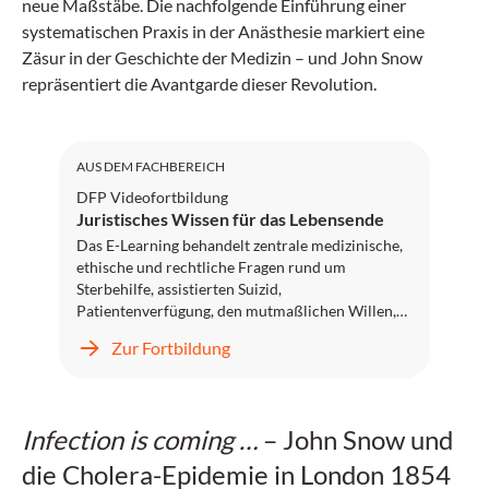
neue Maßstäbe. Die nachfolgende Einführung einer
systematischen Praxis in der Anästhesie markiert eine
Zäsur in der Geschichte der Medizin – und John Snow
repräsentiert die Avantgarde dieser Revolution.
DFP: 2 Punkte
AUS DEM FACHBEREICH
DFP Videofortbildung
Juristisches Wissen für das Lebensende
Das E-Learning behandelt zentrale medizinische,
ethische und rechtliche Fragen rund um
Sterbehilfe, assistierten Suizid,
Patientenverfügung, den mutmaßlichen Willen,
Erwachsenenschutz und Vorsorgevollmacht in
Zur Fortbildung
Österreich. In zwölf Modulen werden die
gesetzlichen Grundlagen, ärztlichen und
pflegerischen Verantwortlichkeiten sowie
praxisnahe Entscheidungsprozesse erläutert.
Infection is coming …
– John Snow und
Führende Expertinnen und Experten beleuchten
sowohl die juristische Perspektive als auch die
die Cholera-Epidemie in London 1854
praktische Umsetzung in Akutsituationen und im