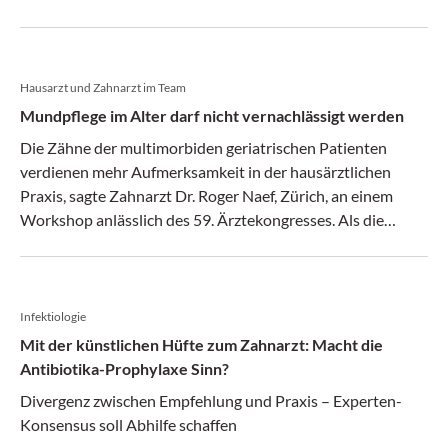
Hausarzt und Zahnarzt im Team
Mundpflege im Alter darf nicht vernachlässigt werden
Die Zähne der multimorbiden geriatrischen Patienten
verdienen mehr Aufmerksamkeit in der hausärztlichen
Praxis, sagte Zahnarzt Dr. Roger Naef, Zürich, an einem
Workshop anlässlich des 59. Ärztekongresses. Als die
Betagten von heute jung waren, war die Zahnprophylaxe –
wie wir sie heute kennen und praktizieren – noch nicht
erfunden. Entsprechend desolat sieht es daher mit der
oralen Gesundheit aus.
Infektiologie
Mit der künstlichen Hüfte zum Zahnarzt: Macht die
Antibiotika-Prophylaxe Sinn?
Divergenz zwischen Empfehlung und Praxis – Experten-
Konsensus soll Abhilfe schaffen