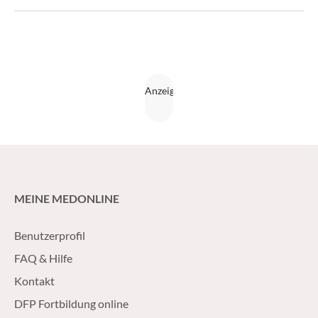
hilft der Saft gar nicht. Ich kann auch keinerlei Rötung
sehen“. Bei der klinischen Inspektion können Sie tatsächlich
einen Madenwurm sehen. Wie ist nun das weitere
Vorgehen und wie können Sie der kleinen Julia helfen,
wieder wurmfrei zu werden? (ärztemagazin 05/2016)
MEINE MEDONLINE
Benutzerprofil
FAQ & Hilfe
Kontakt
DFP Fortbildung online