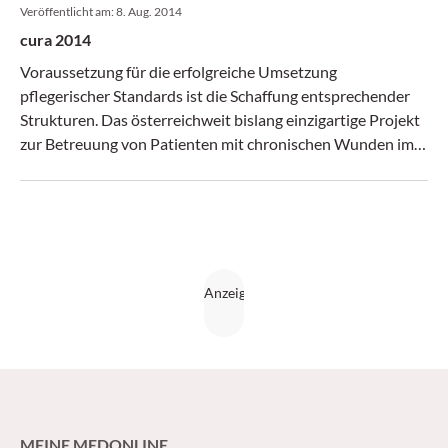
Veröffentlicht am:
8. Aug. 2014
cura 2014
Voraussetzung für die erfolgreiche Umsetzung
pflegerischer Standards ist die Schaffung entsprechender
Strukturen. Das österreichweit bislang einzigartige Projekt
zur Betreuung von Patienten mit chronischen Wunden im
AKH Wien zeigt, wie der Weg von Forschung und Planung
zur guten Patientenbetreuung gelingt. Das Projekt wurde
mit dem Pflege-Management Award „cura 2014“
ausgezeichnet.
MEINE MEDONLINE