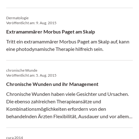
Vereins Wund Management Wien, Dr. Markus Duft. Mit
dem Ziel des Empowerments der Betroffenen wurde eine
Dermatologie
App entwickelt, die auch die Kommunikation mit
Veröffentlicht am:
9. Aug. 2015
Fachleuten erleichtern soll. Das Gespräch führte Mag.
Extramammärer Morbus Paget am Skalp
Christina Lechner
Tritt ein extramammärer Morbus Paget am Skalp auf, kann
eine photodynamische Therapie hilfreich sein.
chronische Wunde
Veröffentlicht am:
5. Aug. 2015
Chronische Wunden und ihr Management
Chronische Wunden haben viele Gesichter und Ursachen.
Die ebenso zahlreichen Therapieansätze und
Kombinationsmöglichkeiten erfordern von den
behandelnden Ärzten Flexibilität, Ausdauer und vor allem
Mut. Nur so kann man auch extreme chronische Wunden in
den Griff bekommen. (CliniCum 7-8/15)
cura 2014