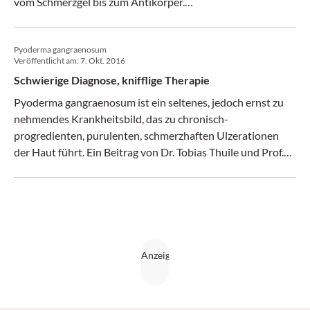
vom Schmerzgel bis zum Antikörper.
Behandlungsentscheidungen fallen oftmals nicht leicht und
vieles kann nur off label verordnet werden.
Pyoderma gangraenosum
Veröffentlicht am:
7. Okt. 2016
Schwierige Diagnose, knifflige Therapie
Pyoderma gangraenosum ist ein seltenes, jedoch ernst zu
nehmendes Krankheitsbild, das zu chronisch-
progredienten, purulenten, schmerzhaften Ulzerationen
der Haut führt. Ein Beitrag von Dr. Tobias Thuile und Prof.
Mag. DDr. Klaus Eisendle (CliniCum derma 3/16)