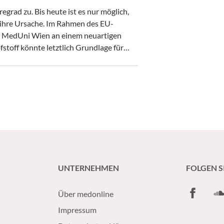
rad zu. Bis heute ist es nur möglich,
 ihre Ursache. Im Rahmen des EU-
er MedUni Wien an einem neuartigen
fstoff könnte letztlich Grundlage für
Eine Studie zeigte nun die Wirksamkeit
UNTERNEHMEN
FOLGEN S
Facebook
So
Über medonline
Impressum