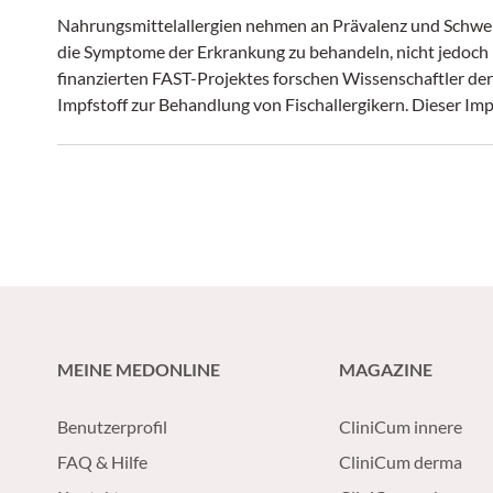
Nahrungsmittelallergien nehmen an Prävalenz und Schwereg
die Symptome der Erkrankung zu behandeln, nicht jedoch
finanzierten FAST-Projektes forschen Wissenschaftler d
Impfstoff zur Behandlung von Fischallergikern. Dieser Imp
neue Therapieformen bei Nahrungsmittelallergien bilden. 
des Impfstoffes im Mausmodell. (CliniCum pneumo 1/18)
MEINE MEDONLINE
MAGAZINE
Benutzerprofil
CliniCum innere
FAQ & Hilfe
CliniCum derma