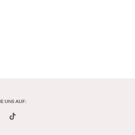
IE UNS AUF:
undCloud
TikTok