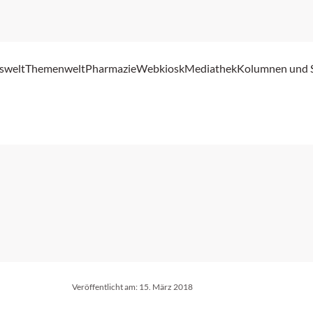
swelt
Themenwelt
Pharmazie
Webkiosk
Mediathek
Kolumnen und 
Veröffentlicht am:
15. März 2018