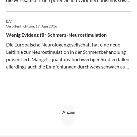
die Wirksamkeit, den potenziellen Wirkmechanismus sowie
aktuelle Ansätze und moderne Weiterentwicklungen näher
eingegangen wird. Ein Beitrag von Priv.-Doz. Mag. Dr. Georg
EAN
S. Kranz (CliniCum neuropsy 3/17)
Veröffentlicht am:
17. Juni 2016
Wenig Evidenz für Schmerz-Neurostimulation
Die Europäische Neurologengesellschaft hat eine neue
Leitlinie zur Neurostimulation in der Schmerzbehandlung
präsentiert. Mangels qualitativ hochwertiger Studien fallen
allerdings auch die Empfehlungen durchwegs schwach aus
– sofern überhaupt welche gegeben werden können.
(Medical Tribune 24/2016)