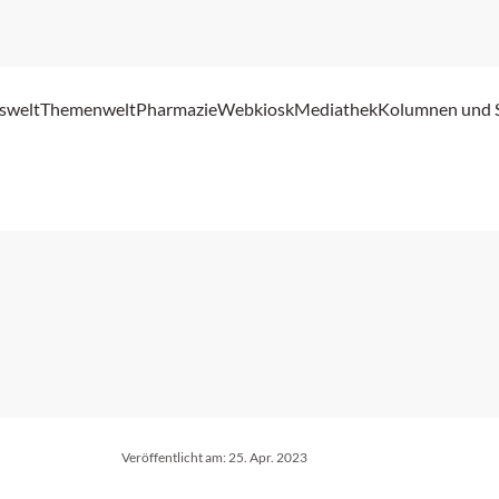
swelt
Themenwelt
Pharmazie
Webkiosk
Mediathek
Kolumnen und 
Veröffentlicht am:
25. Apr. 2023