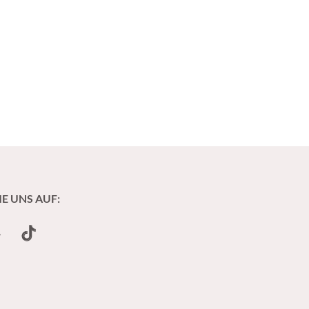
IE UNS AUF:
undCloud
TikTok