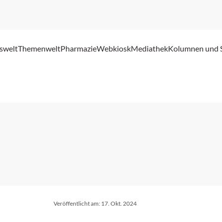
swelt
Themenwelt
Pharmazie
Webkiosk
Mediathek
Kolumnen und 
Veröffentlicht am:
17. Okt. 2024