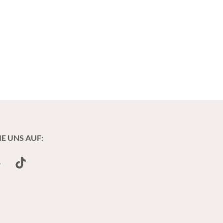
IE UNS AUF:
undCloud
TikTok