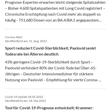
Prognose-Experten erwarten leicht steigende Spitalszahlen
– Bisher 4.600 Spitalspatienten mit Long Covid registriert –
Chronische Erschöpfung nach Covid mehr als doppelt so
häufig - 751.680 Dosen von an BA.4/BA.5 angepasstem
Impfstoff in Österreich angekommen –
Anwendungsempfehlungen für Impfungen aktualisiert –
Corona-Alert
EMA empfiehlt dauerhafte Zulassung für mRNA-Impfstoffe
Veröffentlicht am:
31. Aug. 2022
– Studie: Corona-Impfstoffe bringen deutscher
Sport reduziert Covid-Sterblichkeit; Paxlovid senkt
Pharmabranche Milliarden
Todesrate bei Älteren deutlich
43% geringere Covid-19-Sterblichkeit durch Sport –
Paxlovid verhindert 80% der Covid-Tode bei Über-65-
Jährigen – Deutscher Intensivmediziner für stärkere
Nutzung von Paxlovid – Empfehlung für vierte Corona-
Impfung für alle ab zwölf – Kein erhöhtes Schlaganfallrisiko
durch Corona-Impfung – Valneva gab zusätzliche
Covid-19 Update 18.05.2022
Studienergebnisse bekannt – Biontech vervollständigt
Veröffentlicht am:
18. Mai 2022
Antrag für aktualisierten Impfstoff – Rückgang auf 1.073
Tool für Covid-19-Prognose entwickelt; Krammer:
Covid-Spitalspatienten bei 5.360 Neuinfektionen – Laut