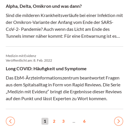
Behörde lässt zweite Auffrischungsimpfung ab 50 Jahren zu
Alpha, Delta, Omikron und was dann?
– EU-Arzneimittelbehörde startet Prüfung von Booster-
Impfstoff Hipra
Sind die milderen Krankheitsverläufe bei einer Infektion mit
der Omikron-Variante der Anfang vom Ende der SARS-
CoV-2- Pandemie? Auch wenn das Licht am Ende des
Tunnels immer näher kommt: Für eine Entwarnung ist es
wohl noch zu früh, war am Österreichischen Impftag zu
hören.
Medizin mit Evidenz
Veröffentlicht am:
8. Feb. 2022
Long COVID: Häufigkeit und Symptome
Das EbM-Ärzteinformationszentrum beantwortet Fragen
aus dem Spitalsalltag in Form von Rapid Reviews. Die Serie
„Medizin mit Evidenz“ bringt die Ergebnisse dieser Reviews
auf den Punkt und lässt Experten zu Wort kommen.
1
2
3
...
6
Previous
Next