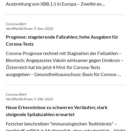
Ausbreitung von XBB.1.5 in Europa – Zweifel an
Wirksamkeit von AstraZeneca-Mittel bei Subvariante
XBB.1.5 – Spitals- und Fallzahlen in Österreich weiterhin
Corona-Alert
rückläufig – Bereits 20 Mio. Corona-Impfungen in
Veröffentlicht am:
9. Nov. 2022
Österreich verabreicht
Prognose: stagnierende Fallzahlen; hohe Ausgaben für
Corona-Tests
Corona-Prognose rechnet mit Stagnation der Fallzahlen –
Biontech: Angepasstes Vakzin wirksamer gegen Omikron –
­Österreich hat bis jetzt 4 Mrd. für Corona-Tests
ausgegeben – Gesundheitsausschuss: Basis für Corona-
Impf-Erinnerungen beschlossen – Starke Reduktion von
Neuinfektionen nach Tiroler Impfaktion
Corona-Alert
Veröffentlicht am:
5. Okt. 2022
Neue Erkenntnisse zu schweren Verläufen; stark
steigende Spitalszahlen erwartet
Forscher beschreiben "immunologischen Teufelskreis" –
Impfstoff-mRNA in Muttermilch, aber unbedenklich – Nicht