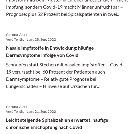
Impfung, sondern Covid-19 macht Männer unfruchtbar –
Prognose: plus 52 Prozent bei Spitalspatienten in zwei
Wochen – Corona-Impfung bleibt der Welt „erhalten“ –
Großbritannien arbeitet Umgang mit Pandemie
Corona-Alert
systematisch auf
Veröffentlicht am:
28. Sep. 2022
Nasale Impfstoffe in Entwicklung; häufige
Darmsymptome infolge von Covid
Schnupfen statt Stechen mit nasalen Impfstoffen – Covid-
19 verursacht bei 60 Prozent der Patienten auch
Darmsymptome – Relativ gute Prognose bei
Lungenschäden – Hinweise auf Ursachen für
Herzmuskelentzündung nach Impfung – Corona-Prognose
deutet auf weiteren Anstieg hin – Valneva warnt vor
Corona-Alert
Scheitern von weiterem Impfstoffprojekt
Veröffentlicht am:
21. Sep. 2022
Leicht steigende Spitalszahlen erwartet; häufige
chronische Erschöpfung nach Covid