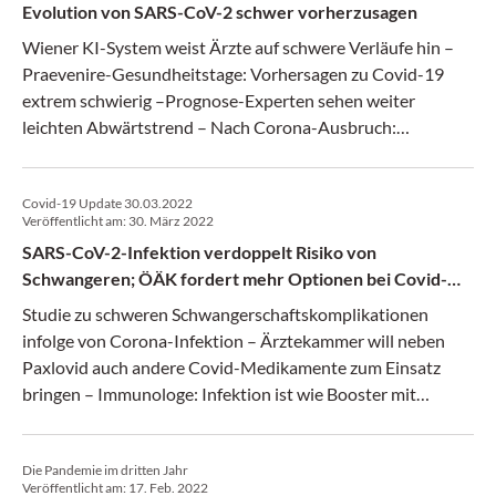
Evolution von SARS-CoV-2 schwer vorherzusagen
WHO über eine Million Covid-19-Tote in diesem Jahr
Wiener KI-System weist Ärzte auf schwere Verläufe hin –
Praevenire-Gesundheitstage: Vorhersagen zu Covid-19
extrem schwierig –Prognose-Experten sehen weiter
leichten Abwärtstrend – Nach Corona-Ausbruch:
Nordkorea verstärkt Maßnahmen gegen Fieberfälle –
Omikron-Untervariante treibt Fallzahlen in den USA
Covid-19 Update 30.03.2022
wieder an – EMA begann Evaluierung der Zulassung von
Veröffentlicht am:
30. März 2022
Valneva-Vakzin – Pfizer und BioNTech verschieben
SARS-CoV-2-Infektion verdoppelt Risiko von
Impfstofflieferung an EU
Schwangeren; ÖÄK fordert mehr Optionen bei Covid-
Medikamenten
Studie zu schweren Schwangerschaftskomplikationen
infolge von Corona-Infektion – Ärztekammer will neben
Paxlovid auch andere Covid-Medikamente zum Einsatz
bringen – Immunologe: Infektion ist wie Booster mit
angepasstem Impfstoff – Coronatests: Ostregion testet am
meisten, PCR-Limit trifft vor allem Wien – Lauterbach
Die Pandemie im dritten Jahr
plädiert für vierte Impfung für alle ab 60 EU-weit – US-
Veröffentlicht am:
17. Feb. 2022