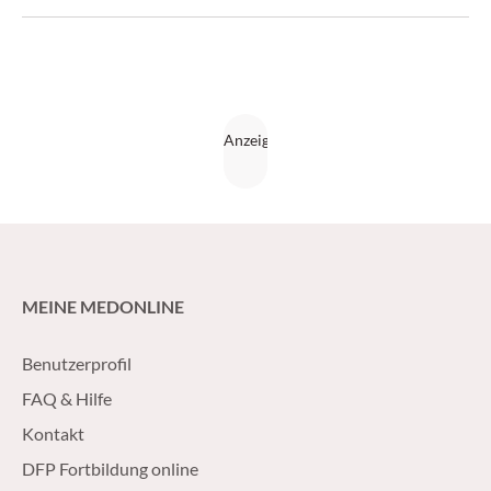
auftreten. Doch wie lässt sich die genaue Ursache klären?
Und wie können Sie Ihrem Patienten helfen, wieder zur
Ruhe zu kommen?
MEINE MEDONLINE
Benutzerprofil
FAQ & Hilfe
Kontakt
DFP Fortbildung online