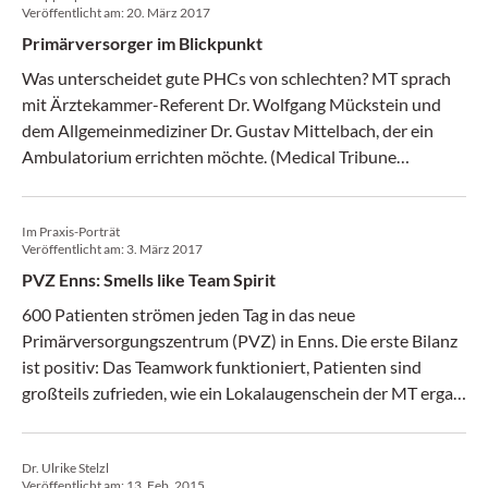
Veröffentlicht am:
20. März 2017
Primärversorger im Blickpunkt
Was unterscheidet gute PHCs von schlechten? MT sprach
mit Ärztekammer-Referent Dr. Wolfgang Mückstein und
dem Allgemeinmediziner Dr. Gustav Mittelbach, der ein
Ambulatorium errichten möchte. (Medical Tribune
11/2017)
Im Praxis-Porträt
Veröffentlicht am:
3. März 2017
PVZ Enns: Smells like Team Spirit
600 Patienten strömen jeden Tag in das neue
Primärversorgungszentrum (PVZ) in Enns. Die erste Bilanz
ist positiv: Das Teamwork funktioniert, Patienten sind
großteils zufrieden, wie ein Lokalaugenschein der MT ergab.
(Medical Tribune 9/2017)
Dr. Ulrike Stelzl
Veröffentlicht am:
13. Feb. 2015