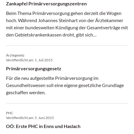
Zankapfel Primärversorgungszentren
Beim Thema Primärversorgung gehen derzeit die Wogen
hoch. Während Johannes Steinhart von der Ärztekammer
mit einer bundesweiten Kündigung der Gesamtverträge mit
den Gebietskrankenkassen droht, gibt sich
Gesundheitsministerin Sabine Oberhauser verwundert,
dass die Ärzte Vertragskündigungen in Erwägung ziehen,
Ärztegesetz
obwohl der Entwurf für das "Primary Health Care"-Gesetz
Veröffentlicht am:
1. Juli 2015
erst in den nächsten Wochen folgen soll. Die Ministerin
Primärversorgungsgesetz
hofft auf Verhandlungen, sobald der Gesetzestext vorliegt.
Der Hauptverband zeigte sich am 8. September über die
Für die neu aufgestellte Primärversorgung im
"Drohgebärden der Ärztekammer" verwundert.
Gesundheitswesen soll eine eigene gesetzliche Grundlage
geschaffen werden.
PHC
Veröffentlicht am:
5. Juni 2015
OÖ: Erste PHC in Enns und Haslach