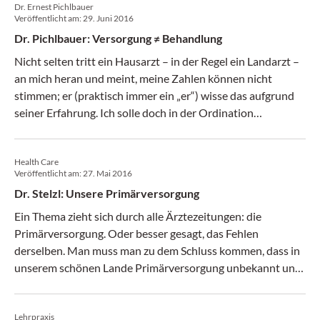
Dr. Ernest Pichlbauer
Veröffentlicht am:
29. Juni 2016
Dr. Pichlbauer: Versorgung ≠ Behandlung
Nicht selten tritt ein Hausarzt – in der Regel ein Landarzt –
an mich heran und meint, meine Zahlen können nicht
stimmen; er (praktisch immer ein „er“) wisse das aufgrund
seiner Erfahrung. Ich solle doch in der Ordination
vorbeikommen und mir die Realität anschauen, weil eben
Zahlen nicht alles sind ... (Medical Tribune 26/2016)
Health Care
Veröffentlicht am:
27. Mai 2016
Dr. Stelzl: Unsere Primärversorgung
Ein Thema zieht sich durch alle Ärztezeitungen: die
Primärversorgung. Oder besser gesagt, das Fehlen
derselben. Man muss man zu dem Schluss kommen, dass in
unserem schönen Lande Primärversorgung unbekannt und
inexistent ist. (Medical Tribune 21/2016)
Lehrpraxis