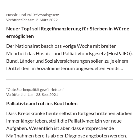
DDr. Daniel König-Castillo, warum Gespräche über
Hoffnungslosigkeit Leben retten können und weshalb
Hospiz- und Palliativfondsgesetz
palliative Betreuung viel früher beginnen sollte.
Veröffentlicht am:
2. März 2022
Neuer Topf soll Regelfinanzierung für Sterben in Würde
ermöglichen
Der Nationalrat beschloss vorige Woche mit breiter
Mehrheit das Hospiz- und Palliativfondsgesetz (HosPalFG).
Bund, Länder und Sozialversicherungen sollen zu je einem
Drittel den im Sozialministerium angesiedelten Fonds
finanzieren, fix sind bisher aber nur Bundesmitteln von 108
Mio. Euro bis 2024. Im Vollausbau bis 2026 soll jeder
"Gute Sterbequalität gewährleisten"
Sterbende auf Wunsch qualitativ hochwertig versorgt
Veröffentlicht am:
23. Sep. 2021
werden – unabhängig vom Wohnwort und Geldbörserl. Die
Palliativteam früh ins Boot holen
Reaktionen sind großteils positiv und reichen von
„Meilenstein“ bis „Jahrhundertgesetz“. Es gibt aber auch
Dass Krebskranke heute selbst in fortgeschrittenen Stadien
Kritik.
immer länger leben, stellt die Palliativmedizin vor neue
Aufgaben. Wesentlich ist aber, dass entsprechende
Maßnahmen bereits ab der Diagnose angeboten werden.