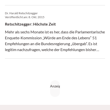
Univ.-Prof. Dr. Herbert Watzke, vorsichtig optimistisch, was
das Schließen der Versorgungslücken betrifft. (krebs:hilfe!
Dr. Harald Retschitzegger
4/17)
Veröffentlicht am:
8. Okt. 2015
Retschitzegger: Höchste Zeit
Mehr als sechs Monate ist es her, dass die Parlamentarische
Enquete-Kommission „Würde am Ende des Lebens“ 51
Empfehlungen an die Bundesregierung „übergab“. Es ist
legitim nachzufragen, welche der Empfehlungen bisher
umgesetzt wurden. (Medical Tribune 41/2015)