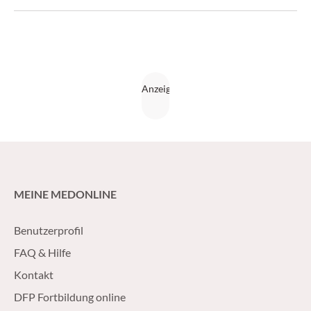
man im Alltag offenbar auch noch massiven Restriktionen
im Berufsanerkennungsverfahren begegnet. (Medical
Tribune 08/18)
MEINE MEDONLINE
Benutzerprofil
FAQ & Hilfe
Kontakt
DFP Fortbildung online