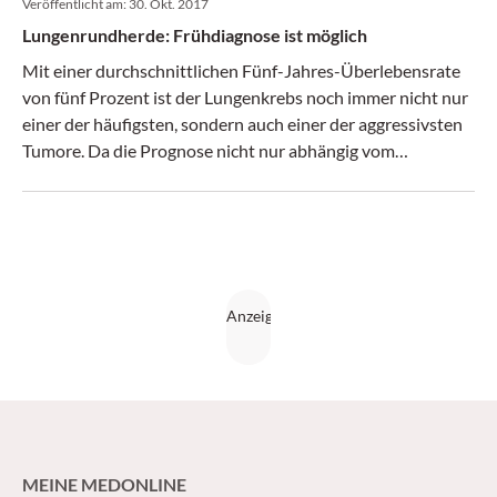
Veröffentlicht am:
30. Okt. 2017
Lungenrundherde: Frühdiagnose ist möglich
Mit einer durchschnittlichen Fünf-Jahres-Überlebensrate
von fünf Prozent ist der Lungenkrebs noch immer nicht nur
einer der häufigsten, sondern auch einer der aggressivsten
Tumore. Da die Prognose nicht nur abhängig vom
histologischen Subtyp ist, sondern insbesondere auch vom
Tumorstadium zum Diagnosezeitpunkt, kann ein
Lungenkrebsscreening einen Überlebensvorteil durch die
Möglichkeit einer frühen Diagnose bieten. (CliniCum
pneumo 5/17)
MEINE MEDONLINE