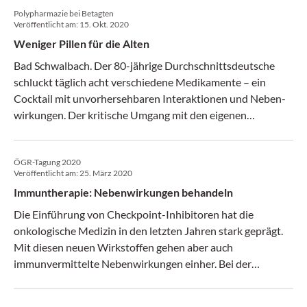
Polypharmazie bei Betagten
Veröffentlicht am:
15. Okt. 2020
Weniger Pillen für die Alten
Bad Schwalbach. Der 80-jährige Durchschnittsdeutsche
schluckt täglich acht verschiedene Medikamente – ein
Cocktail mit unvorhersehbaren Interaktionen und Neben-
wirkungen. Der kritische Umgang mit den eigenen
Verordnungen kann Ihnen helfen, die Medikation zu
optimieren.
ÖGR-Tagung 2020
Veröffentlicht am:
25. März 2020
Immuntherapie: Nebenwirkungen behandeln
Die Einführung von Checkpoint-Inhibitoren hat die
onkologische Medizin in den letzten Jahren stark geprägt.
Mit diesen neuen Wirkstoffen gehen aber auch
immunvermittelte Nebenwirkungen einher. Bei der
diesjährigen ÖGR-Tagung berichteten zwei Experten aus
onkologischer bzw. rheumatologischer Perspektive über