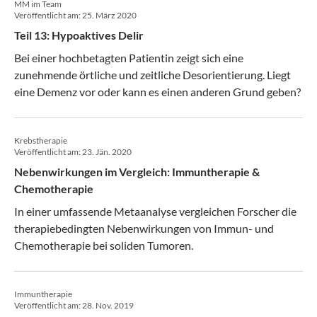
MM im Team
den Umgang mit Checkpoint-Inhibitoren und deren
Veröffentlicht am:
25. März 2020
Nebenwirkungen und erklärten, warum bei
Teil 13: Hypoaktives Delir
vorbestehenden Autoimmun­erkran­kungen eine
Tumorimmuntherapie dennoch möglich ist.
Bei einer hochbetagten Patientin zeigt sich eine
zunehmende örtliche und zeitliche Desorientierung. Liegt
eine Demenz vor oder kann es einen anderen Grund geben?
Krebstherapie
Veröffentlicht am:
23. Jän. 2020
Nebenwirkungen im Vergleich: Immuntherapie &
Chemotherapie
In einer umfassende Metaanalyse vergleichen Forscher die
therapiebedingten Nebenwirkungen von Immun- und
Chemotherapie bei soliden Tumoren.
Immuntherapie
Veröffentlicht am:
28. Nov. 2019