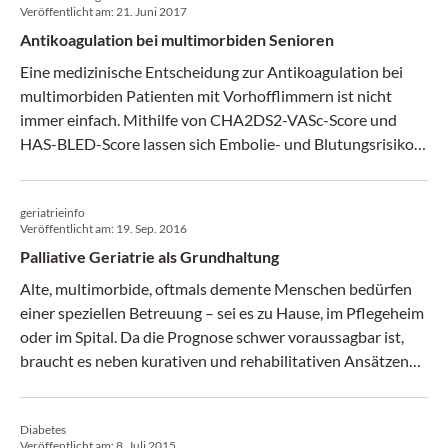
Veröffentlicht am:
21. Juni 2017
Antikoagulation bei multimorbiden Senioren
Eine medizinische Entscheidung zur Antikoagulation bei
multimorbiden Patienten mit Vorhofflimmern ist nicht
immer einfach. Mithilfe von CHA2DS2-VASc-Score und
HAS-BLED-Score lassen sich Embolie- und Blutungsrisiko
abschätzen und gegeneinander abwägen. (Medical Tribune
24/2017)
geriatrieinfo
Veröffentlicht am:
19. Sep. 2016
Palliative Geriatrie als Grundhaltung
Alte, multimorbide, oftmals demente Menschen bedürfen
einer speziellen Betreuung – sei es zu Hause, im Pflegeheim
oder im Spital. Da die Prognose schwer voraussagbar ist,
braucht es neben kurativen und rehabilitativen Ansätzen
eine palliative Haltung von Anfang an.
Diabetes
Veröffentlicht am:
8. Juli 2015