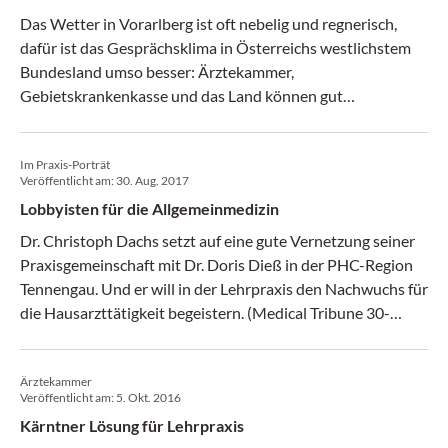
Das Wetter in Vorarlberg ist oft nebelig und regnerisch,
dafür ist das Gesprächsklima in Österreichs westlichstem
Bundesland umso besser: Ärztekammer,
Gebietskrankenkasse und das Land können gut
miteinander, gemeinsam haben sie Herausforderungen
gelöst, die im Rest Österreichs noch heftig diskutiert
Im Praxis-Porträt
werden, beispielsweise die Lehrpraxis. Was macht
Veröffentlicht am:
30. Aug. 2017
Vorarlberg alles besser? (ärztemagazin 18/17)
Lobbyisten für die Allgemeinmedizin
Dr. Christoph Dachs setzt auf eine gute Vernetzung seiner
Praxisgemeinschaft mit Dr. Doris Dieß in der PHC-Region
Tennengau. Und er will in der Lehrpraxis den Nachwuchs für
die Hausarzttätigkeit begeistern. (Medical Tribune 30-
34/2017)
Ärztekammer
Veröffentlicht am:
5. Okt. 2016
Kärntner Lösung für Lehrpraxis