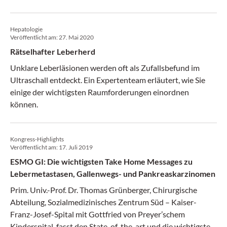
Hepatologie
Veröffentlicht am:
27. Mai 2020
Rätselhafter Leberherd
Unklare Leberläsionen werden oft als Zufallsbefund im
Ultraschall entdeckt. Ein Expertenteam erläutert, wie Sie
einige der wichtigsten Raumforderungen einordnen
können.
Kongress-Highlights
Veröffentlicht am:
17. Juli 2019
ESMO GI: Die wichtigsten Take Home Messages zu
Lebermetastasen, Gallenwegs- und Pankreaskarzinomen
Prim. Univ.-Prof. Dr. Thomas Grünberger, Chirurgische
Abteilung, Sozialmedizinisches Zentrum Süd – Kaiser-
Franz-Josef-Spital mit Gottfried von Preyer’schem
Kinderspital, fasst den State-of-the-art und die wichtigsten