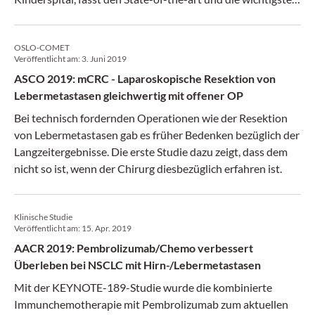
Neuigkeiten zur Therapie von Metastasen des
Kolorektalkarzinoms, des Gallenwegskarzinoms und des
OSLO-COMET
Pankreaskarzinoms zusammen.
Veröffentlicht am:
3. Juni 2019
ASCO 2019: mCRC - Laparoskopische Resektion von
Lebermetastasen gleichwertig mit offener OP
Bei technisch fordernden Operationen wie der Resektion
von Lebermetastasen gab es früher Bedenken bezüglich der
Langzeitergebnisse. Die erste Studie dazu zeigt, dass dem
nicht so ist, wenn der Chirurg diesbezüglich erfahren ist.
Klinische Studie
Veröffentlicht am:
15. Apr. 2019
AACR 2019: Pembrolizumab/Chemo verbessert
Überleben bei NSCLC mit Hirn-/Lebermetastasen
Mit der KEYNOTE-189-Studie wurde die kombinierte
Immunchemotherapie mit Pembrolizumab zum aktuellen