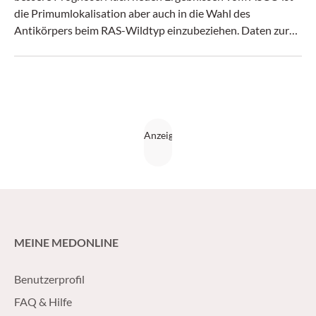
die Primumlokalisation aber auch in die Wahl des
Antikörpers beim RAS-Wildtyp einzubeziehen. Daten zur
Checkpoint-Inhibition zeigten ermutigende Wirksamkeit
bei Mikrosatelliteninstabilität. (krebs:hilfe! 7/16)
MEINE MEDONLINE
Benutzerprofil
FAQ & Hilfe