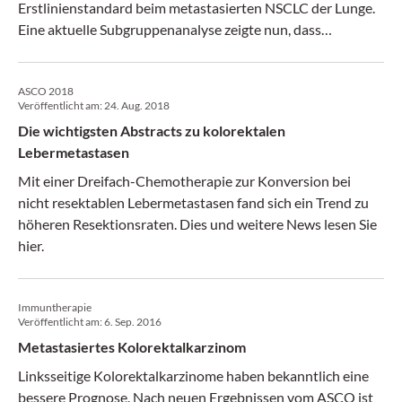
Erstlinienstandard beim metastasierten NSCLC der Lunge.
Eine aktuelle Subgruppenanalyse zeigte nun, dass
Patienten mit Hirn- oder Lebermetastasen genauso
profitieren wie Patienten ohne Metastasen.
ASCO 2018
Veröffentlicht am:
24. Aug. 2018
Die wichtigsten Abstracts zu kolorektalen
Lebermetastasen
Mit einer Dreifach-Chemotherapie zur Konversion bei
nicht resektablen Lebermetastasen fand sich ein Trend zu
höheren Resektionsraten. Dies und weitere News lesen Sie
hier.
Immuntherapie
Veröffentlicht am:
6. Sep. 2016
Metastasiertes Kolorektalkarzinom
Linksseitige Kolorektalkarzinome haben bekanntlich eine
bessere Prognose. Nach neuen Ergebnissen vom ASCO ist