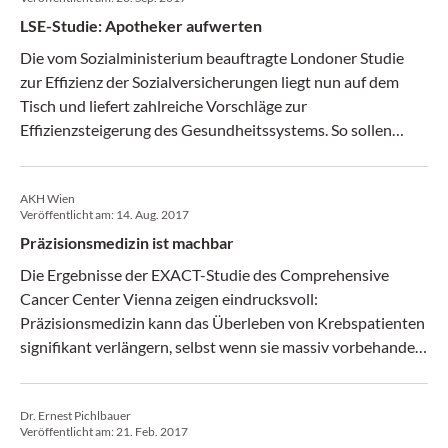
LSE-Studie: Apotheker aufwerten
Die vom Sozialministerium beauftragte Londoner Studie
zur Effizienz der Sozialversicherungen liegt nun auf dem
Tisch und liefert zahlreiche Vorschläge zur
Effizienzsteigerung des Gesundheitssystems. So sollen
Apotheker stärker in der Prävention, Vorsorge und im
Therapiemanagement von Patienten eingebunden werden.
AKH Wien
(Pharmaceutical Tribune 14-15/2017)
Veröffentlicht am:
14. Aug. 2017
Präzisionsmedizin ist machbar
Die Ergebnisse der EXACT-Studie des Comprehensive
Cancer Center Vienna zeigen eindrucksvoll:
Präzisionsmedizin kann das Überleben von Krebspatienten
signifikant verlängern, selbst wenn sie massiv vorbehandelt
sind. Geprüft und bestätigt wurde die Machbarkeit
experimenteller Therapie. Um die Kosten-Nutzen-Relation
Dr. Ernest Pichlbauer
abschätzen zu können, sind weitere Studien notwendig.
Veröffentlicht am:
21. Feb. 2017
(krebs:hilfe! 6/17)