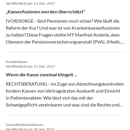
Veröffentlicht am:
13. Dez. 2017
„Kassenfusionen werden überschätzt“
(VOR)SORGE - Sind Pensionen noch sicher? Wie läuft die
Reform der Kur? Und was ist von Krankenkassenfusionen
zu halten? Diese Fragen stellte MT Manfred Anderle, dem
Obmann der Pensionsversicherungsanstalt (PVA). (Medical
Tribune 49/17)
Krankenkasse
Veröffentlicht am:
11. Dez. 2017
Wenn die Kasse zweimal klingelt ...
RECHTSBERATUNG - Im Zuge von Abrechnungskontrollen
fordern Kassen von Vertragsärzten Auskunft und Einsicht
in Patientenakten. Wie lässt sich das mit der
Schweigepflicht vereinbaren und was sind die Rechte und
Pflichten der Ärzte in dem Zusammenhang? MT macht eine
Bestandsaufnahme. (Medical Tribune 49/17)
Gesundheitsministerium
Veröffentlicht am:
20. Sep. 2017