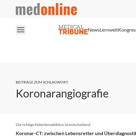
medonline
News
Lernwelt
Kongres
BEITRÄGE ZUM SCHLAGWORT
:
Koronarangiografie
Die richtige Patientenselektion ist entscheidend
Koronar-CT: zwischen Lebensretter und Überdiagnosti