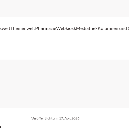
swelt
Themenwelt
Pharmazie
Webkiosk
Mediathek
Kolumnen und 
Veröffentlicht am:
17. Apr. 2026
k