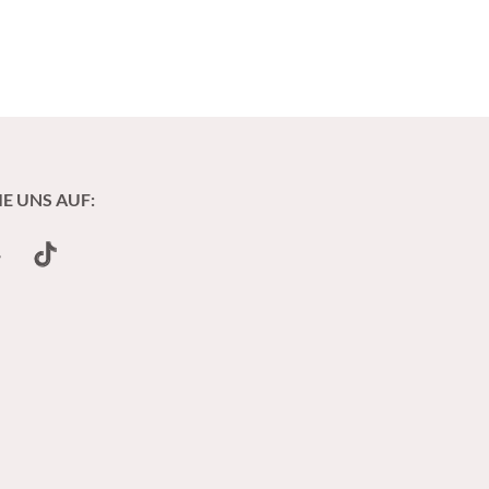
IE UNS AUF:
undCloud
TikTok