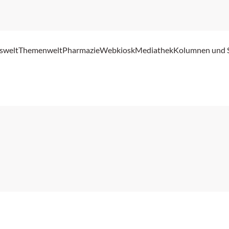
swelt
Themenwelt
Pharmazie
Webkiosk
Mediathek
Kolumnen und 