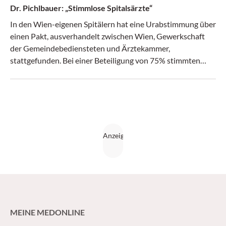
Dr. Pichlbauer: „Stimmlose Spitalsärzte“
In den Wien-eigenen Spitälern hat eine Urabstimmung über
einen Pakt, ausverhandelt zwischen Wien, Gewerkschaft
der Gemeindebediensteten und Ärztekammer,
stattgefunden. Bei einer Beteiligung von 75% stimmten
90% gegen den Pakt. Beeindruckend! Doch was passiert? –
Ein Kommentar (Medical Tribune 12/2015)
MEINE MEDONLINE