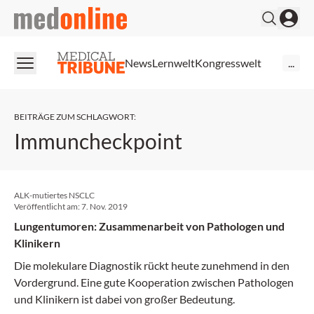
medonline
News
Lernwelt
Kongresswelt
...
BEITRÄGE ZUM SCHLAGWORT
:
Immuncheckpoint
ALK-mutiertes NSCLC
Veröffentlicht am:
7. Nov. 2019
Lungentumoren: Zusammenarbeit von Pathologen und
Klinikern
Die molekulare Diagnostik rückt heute zunehmend in den
Vordergrund. Eine gute Kooperation zwischen Pathologen
und Klinikern ist dabei von großer Bedeutung.