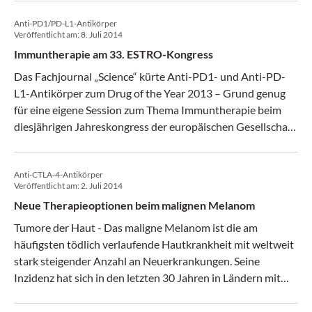
the Year“ 2013 zu den Hoffnungsträgern.
Anti-PD1/PD-L1-Antikörper
Veröffentlicht am:
8. Juli 2014
Immuntherapie am 33. ESTRO-Kongress
Das Fachjournal „Science“ kürte Anti-PD1- und Anti-PD-
L1-Antikörper zum Drug of the Year 2013 – Grund genug
für eine eigene Session zum Thema Immuntherapie beim
diesjährigen Jahreskongress der europäischen Gesellschaft
für Strahlentherapie. Die krebs:hilfe!-Redaktion war life
dabei.
Anti-CTLA-4-Antikörper
Veröffentlicht am:
2. Juli 2014
Neue Therapieoptionen beim malignen Melanom
Tumore der Haut - Das maligne Melanom ist die am
häufigsten tödlich verlaufende Hautkrankheit mit weltweit
stark steigender Anzahl an Neuerkrankungen. Seine
Inzidenz hat sich in den letzten 30 Jahren in Ländern mit
hellhäutiger Bevölkerung und intensiver
Sonneneinstrahlung mehr als verdreifacht.