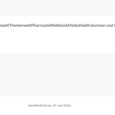
swelt
Themenwelt
Pharmazie
Webkiosk
Mediathek
Kolumnen und 
Veröffentlicht am:
10. Juni 2026