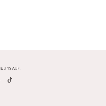
IE UNS AUF:
undCloud
TikTok