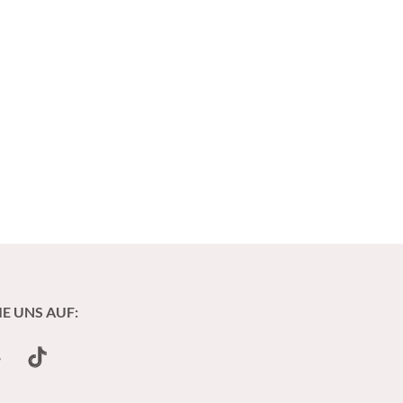
IE UNS AUF:
undCloud
TikTok