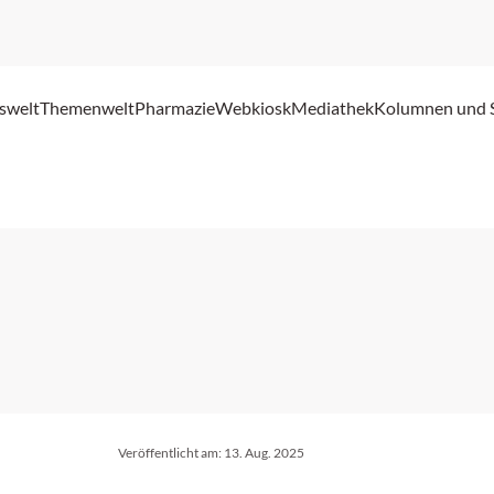
swelt
Themenwelt
Pharmazie
Webkiosk
Mediathek
Kolumnen und 
Veröffentlicht am:
13. Aug. 2025