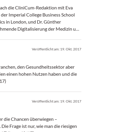
ach die CliniCum-Redaktion mit Eva
der Imperial College Business School
ics in London, und Dr. Günther
ehmende Digitalisierung der Medizin und
dheitswesens. (CliniCum 12/2017
Veröffentlicht am:
19. Okt. 2017
e Branchen, den Gesundheitssektor aber
ien einen hohen Nutzen haben und die
17)
Veröffentlicht am:
19. Okt. 2017
er die Chancen überwiegen –
ie man die riesigen