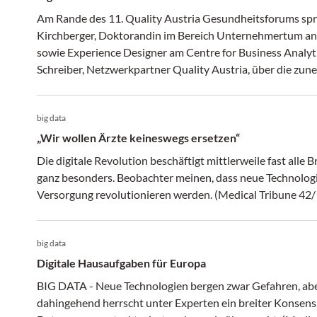
Am Rande des 11. Quality Austria Gesundheitsforums spr
Kirchberger, Doktorandin im Bereich Unternehmertum an 
sowie Experience Designer am Centre for Business Analyt
Schreiber, Netzwerkpartner Quality Austria, über die zun
längst notwendige Veränderungen des heimischen Gesun
big data
„Wir wollen Ärzte keineswegs ersetzen“
Die digitale Revolution beschäftigt mittlerweile fast all
ganz besonders. Beobachter meinen, dass neue Technolog
Versorgung revolutionieren werden. (Medical Tribune 42/
big data
Digitale Hausaufgaben für Europa
BIG DATA - Neue Technologien bergen zwar Gefahren, ab
dahingehend herrscht unter Experten ein breiter Konsens. Die Frage ist nur, w