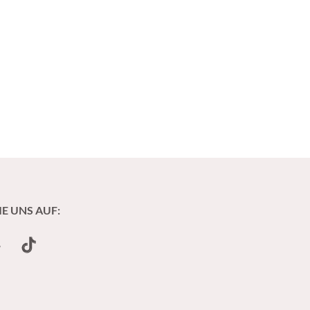
IE UNS AUF:
undCloud
TikTok