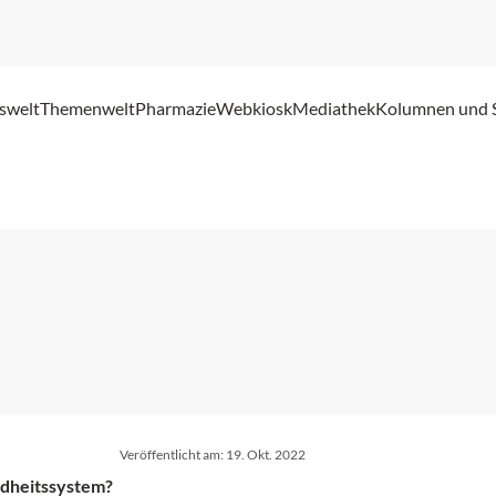
swelt
Themenwelt
Pharmazie
Webkiosk
Mediathek
Kolumnen und 
Veröffentlicht am:
19. Okt. 2022
ndheitssystem?