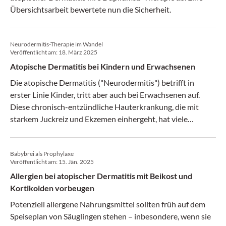
Übersichtsarbeit bewertete nun die Sicherheit.
Neurodermitis-Therapie im Wandel
Veröffentlicht am:
18. März 2025
Atopische Dermatitis bei Kindern und Erwachsenen
Die atopische Dermatitis ("Neurodermitis") betrifft in
erster Linie Kinder, tritt aber auch bei Erwachsenen auf.
Diese chronisch-entzündliche Hauterkrankung, die mit
starkem Juckreiz und Ekzemen einhergeht, hat viele
multifaktorielle Ursachen. Dr. med. Andrea Stillhard,
Oberärztin am Institut für Dermatologie und Venerologie
Babybrei als Prophylaxe
des Stadtspitals Zürich, erläutert in einem Vortrag die
Veröffentlicht am:
15. Jän. 2025
wichtigsten Herausforderungen bei der Diagnosestellung
Allergien bei atopischer Dermatitis mit Beikost und
und Therapie.
Kortikoiden vorbeugen
Potenziell allergene Nahrungsmittel sollten früh auf dem
Speiseplan von Säuglingen stehen – inbesondere, wenn sie