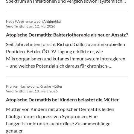
Spektrum an Infektionen und verglich sowohl systemische
als auch topische Wirkstoffe. Besonders häufig traten
Influenza, Bronchitis und Herpesinfektionen auf – vor allem
Neue Wege jenseits von Antibiotika
Personen mit atopischer Dermatitis waren gefährdet.
Veröffentlicht am:
12. Mai 2026
Atopische Dermatitis: Bakteriotherapie als neuer Ansatz?
Seit Jahrzehnten forscht Richard Gallo zu antimikrobiellen
Peptiden. Bei der ÖGDV-Tagung erklärte er, wie
Mikroorganismen und kutanes Immunsystem interagieren
– und welches Potenzial sich daraus für chronisch-
entzündliche Hauterkrankungen ergibt.
Kranker Nachwuchs, Kranke Mütter
Veröffentlicht am:
10. März 2026
Atopische Dermatitis bei Kindern belastet die Mütter
Mütter von Kindern mit atopischer Dermatitis leiden
häufiger unter depressiven Symptomen. Eine
Langzeitstudie untersuchte diese Zusammenhänge
genauer.