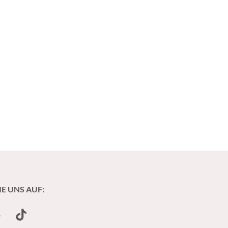
IE UNS AUF:
undCloud
TikTok