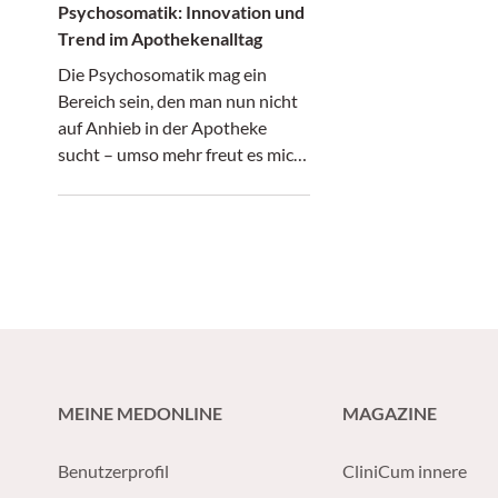
Psychosomatik: Innovation und
Trend im Apothekenalltag
Die Psychosomatik mag ein
Bereich sein, den man nun nicht
auf Anhieb in der Apotheke
sucht – umso mehr freut es mich,
dass gerade dieses Thema im
Fokus der 23. Sommerakademie
in Pörtschach liegt.
MEINE MEDONLINE
MAGAZINE
Benutzerprofil
CliniCum innere