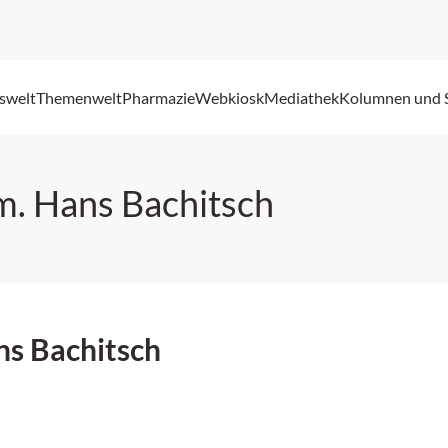
swelt
Themenwelt
Pharmazie
Webkiosk
Mediathek
Kolumnen und 
m. Hans Bachitsch
ns Bachitsch