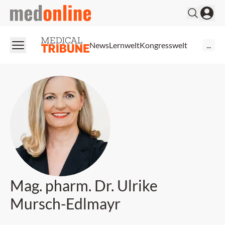
medonline
News
Lernwelt
Kongresswelt
...
Mag. pharm. Dr. Ulrike
Mursch-Edlmayr