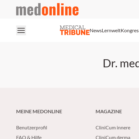
medonline
News
Lernwelt
Kongres
Dr. med
MEINE MEDONLINE
MAGAZINE
Benutzerprofil
CliniCum innere
FAQ & Hilfe
CliniCum derma