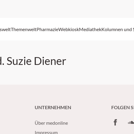
swelt
Themenwelt
Pharmazie
Webkiosk
Mediathek
Kolumnen und 
. Suzie Diener
UNTERNEHMEN
FOLGEN S
Facebook
So
Über medonline
Impressum