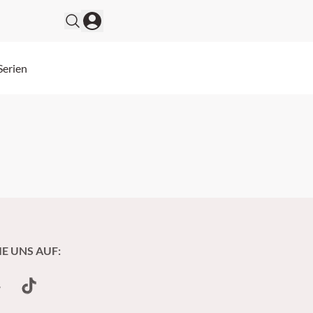
Serien
IE UNS AUF:
undCloud
TikTok