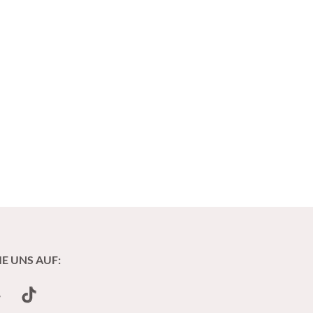
IE UNS AUF:
undCloud
TikTok