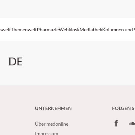
swelt
Themenwelt
Pharmazie
Webkiosk
Mediathek
Kolumnen und 
DE
UNTERNEHMEN
FOLGEN S
Facebook
So
Über medonline
Impressum