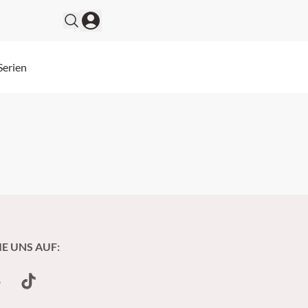
Serien
IE UNS AUF:
undCloud
TikTok