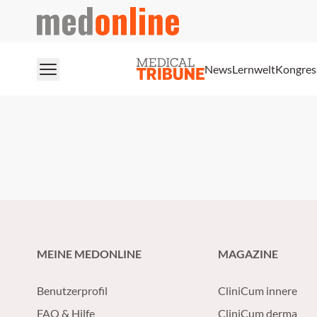
medonline
News
Lernwelt
Kongres
MEINE MEDONLINE
MAGAZINE
Benutzerprofil
CliniCum innere
FAQ & Hilfe
CliniCum derma