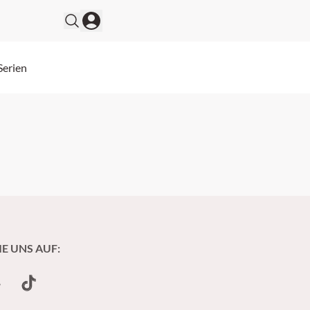
Serien
IE UNS AUF:
undCloud
TikTok