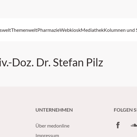
swelt
Themenwelt
Pharmazie
Webkiosk
Mediathek
Kolumnen und 
iv.-Doz. Dr. Stefan Pilz
UNTERNEHMEN
FOLGEN S
Facebook
So
Über medonline
Impressum