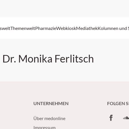
swelt
Themenwelt
Pharmazie
Webkiosk
Mediathek
Kolumnen und 
. Dr. Monika Ferlitsch
UNTERNEHMEN
FOLGEN S
Facebook
So
Über medonline
Impressum