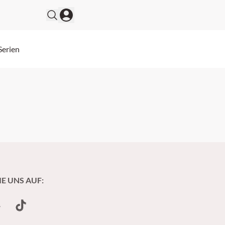
Serien
IE UNS AUF:
undCloud
TikTok