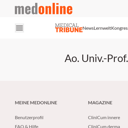
medonline
News
Lernwelt
Kongres
Ao. Univ.-Prof
MEINE MEDONLINE
MAGAZINE
Benutzerprofil
CliniCum innere
FAQ & Hilfe
CliniCum derma