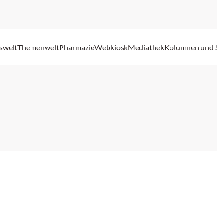
swelt
Themenwelt
Pharmazie
Webkiosk
Mediathek
Kolumnen und 