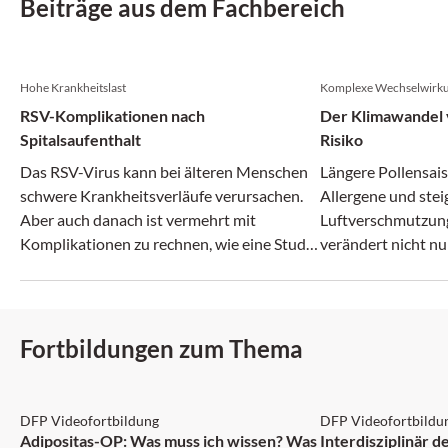
Beiträge aus dem Fachbereich
Hohe Krankheitslast
Komplexe Wechselwirk
RSV-Komplikationen nach
Der Klimawandel v
Spitalsaufenthalt
Risiko
Das RSV-Virus kann bei älteren Menschen
Längere Pollensais
schwere Krankheitsverläufe verursachen.
Allergene und ste
Aber auch danach ist vermehrt mit
Luftverschmutzun
Komplikationen zu rechnen, wie eine Studie
verändert nicht nu
zeigt.
zunehmend auch da
Fortbildungen zum Thema
DFP: 2 Punkte
DFP: 1 Punkt
DFP Videofortbildung
DFP Videofortbildu
NEU
Adipositas-OP: Was muss ich wissen? Was
Interdisziplinär 