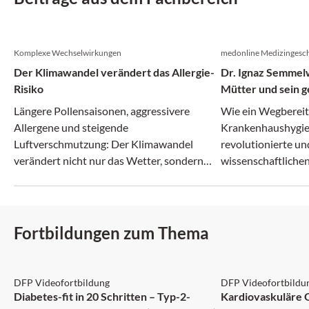
Komplexe Wechselwirkungen
medonline Medizingesch
Der Klimawandel verändert das Allergie-
Dr. Ignaz Semmelw
Risiko
Mütter und sein g
Irrenanstalt
Längere Pollensaisonen, aggressivere
Wie ein Wegberei
Allergene und steigende
Krankenhaushygie
Luftverschmutzung: Der Klimawandel
revolutionierte un
verändert nicht nur das Wetter, sondern
wissenschaftlichen
zunehmend auch das Allergie-Risiko.
zerbrach.
Fortbildungen zum Thema
DFP: 5 Punkte
DFP: 1 Punkt
DFP Videofortbildung
DFP Videofortbildu
Diabetes-fit in 20 Schritten – Typ-2-
Kardiovaskuläre 