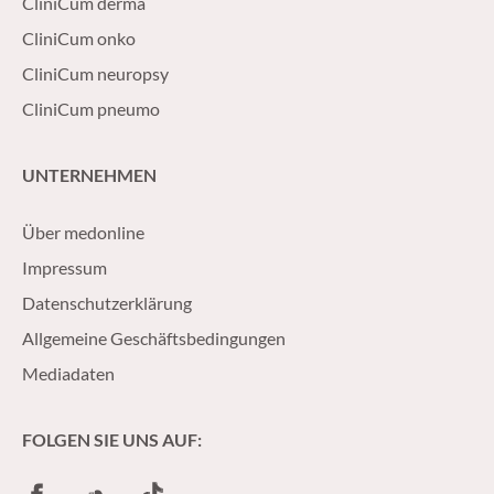
CliniCum derma
CliniCum onko
CliniCum neuropsy
CliniCum pneumo
UNTERNEHMEN
Über medonline
Impressum
Datenschutzerklärung
Allgemeine Geschäftsbedingungen
Mediadaten
FOLGEN SIE UNS AUF:
Facebook
SoundCloud
TikTok