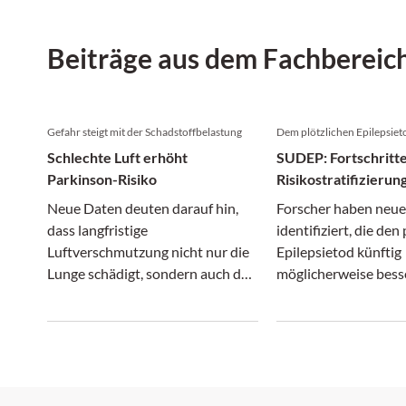
Beiträge aus dem Fachbereic
Gefahr steigt mit der Schadstoffbelastung
Dem plötzlichen Epilepsiet
Schlechte Luft erhöht
SUDEP: Fortschritte
Parkinson-Risiko
Risikostratifizierun
Prävention
Neue Daten deuten darauf hin,
Forscher haben neue
dass langfristige
identifiziert, die den
Luftverschmutzung nicht nur die
Epilepsietod künftig
Lunge schädigt, sondern auch das
möglicherweise bess
Parkinson-Risiko erhöht.
vorhersagen könnten