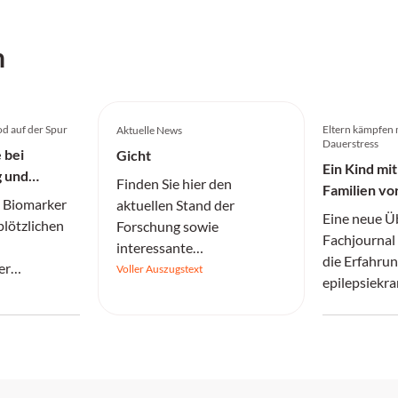
h
od auf der Spur
Eltern kämpfen 
Aktuelle News
Dauerstress
 bei
Gicht
Ein Kind mit
g und
Finden Sie hier den
Familien v
 Biomarker
aktuellen Stand der
Herausford
Eine neue Ü
 plötzlichen
Forschung sowie
Fachjournal 
interessante
die Erfahrun
er
Informationen.
Voller Auszugstext
epilepsiekra
.