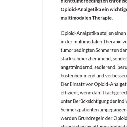
nichttumorbedingten chronis
Opioid-Analgetika ein wichtige
multimodalen Therapie.
Opioid-Analgetika stellen einen
in der multimodalen Therapie vo
tumorbedingten Schmerzen dar. 
stark schmerzhemmend, sondern
angstmindernd, sedierend, ber
hustenhemmend und verbessern
Der Einsatz von Opioid-Analgeti
effizient, wenn damit fachgere
unter ­Berücksichtigung der indi
Schmerz­patienten umgegangen 
werden Grundregeln der Opioid
chronischen nichttumorbedingt