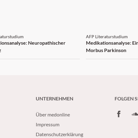
 1 Punkt
AFP: 2 Punkte
raturstudium
AFP Literaturstudium
ionsanalyse: Neuropathischer
Medikationsanalyse: Ein
z
Morbus Parkinson
UNTERNEHMEN
FOLGEN S
Facebook
So
Über medonline
Impressum
Datenschutzerklärung