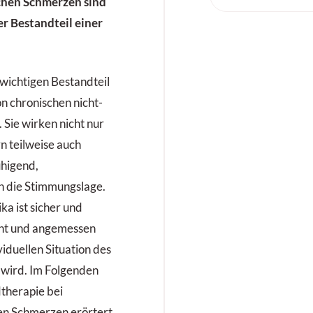
chen Schmerzen sind
r Bestandteil einer
 wichtigen Bestandteil
n chronischen nicht-
Sie wirken nicht nur
 teilweise auch
uhigend,
 die Stimmungslage.
ka ist sicher und
cht und angemessen
viduellen Situation des
wird. Im Folgenden
therapie bei
en Schmerzen erörtert.