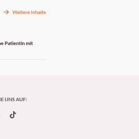
Weitere Inhalte
e Patientin mit
IE UNS AUF:
undCloud
TikTok