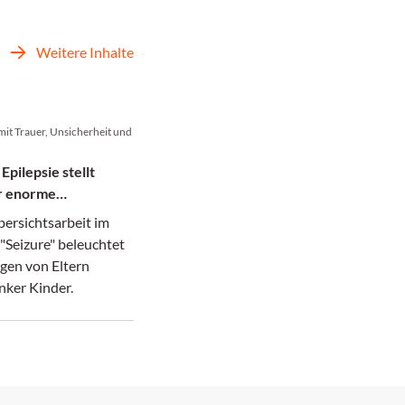
Weitere Inhalte
mit Trauer, Unsicherheit und
 Epilepsie stellt
or enorme
erungen
bersichtsarbeit im
"Seizure" beleuchtet
gen von Eltern
nker Kinder.