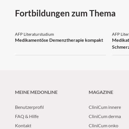
Fortbildungen zum Thema
AFP: 3 Punkte
AFP:
AFP Literaturstudium
AFP Lite
Medikamentöse Demenztherapie kompakt
Medikat
Schmer
MEINE MEDONLINE
MAGAZINE
Benutzerprofil
CliniCum innere
FAQ & Hilfe
CliniCum derma
Kontakt
CliniCum onko