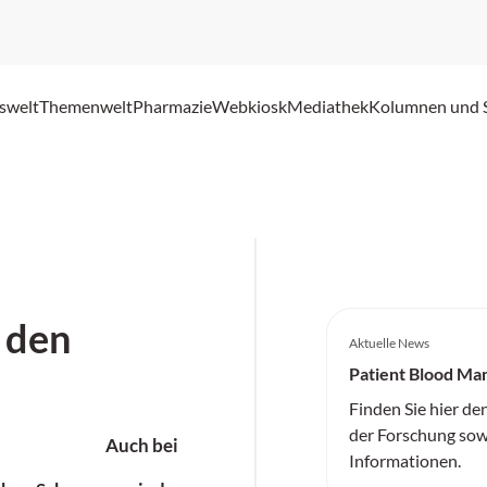
swelt
Themenwelt
Pharmazie
Webkiosk
Mediathek
Kolumnen und 
 den
Aktuelle News
Patient Blood M
Finden Sie hier de
der Forschung sow
Auch bei
Informationen.