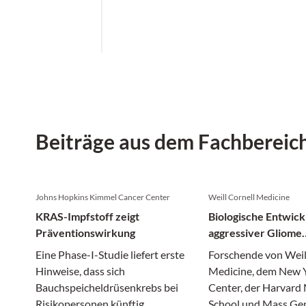
Beiträge aus dem Fachbereic
Johns Hopkins Kimmel Cancer Center
Weill Cornell Medicine
KRAS-Impfstoff zeigt
Biologische Entwick
Präventionswirkung
aggressiver Gliome
entschlüsselt
Eine Phase-I-Studie liefert erste
Forschende von Weil
Hinweise, dass sich
Medicine, dem New
Bauchspeicheldrüsenkrebs bei
Center, der Harvard
Risikopersonen künftig
School und Mass Ge