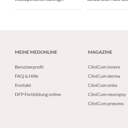
vorbeugen lassen könnte.
Brigham haben neue 
die Entstehung aggr
Gliome gewonnen.
MEINE MEDONLINE
MAGAZINE
Benutzerprofil
CliniCum innere
FAQ & Hilfe
CliniCum derma
Kontakt
CliniCum onko
DFP Fortbildung online
CliniCum neuropsy
CliniCum pneumo