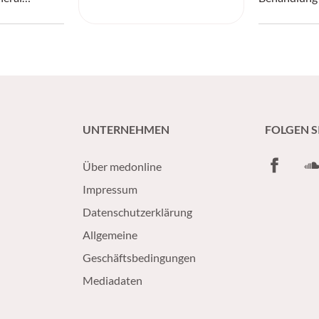
Einblicke in
und Patient
essiver IDH-
verbessern.
UNTERNEHMEN
FOLGEN S
Facebook
So
Über medonline
Impressum
Datenschutzerklärung
Allgemeine
Geschäftsbedingungen
Mediadaten