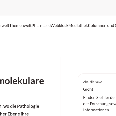
swelt
Themenwelt
Pharmazie
Webkiosk
Mediathek
Kolumnen und 
 molekulare
Aktuelle News
Gicht
Finden Sie hier de
der Forschung sow
n, wo die Pathologie
Informationen.
cher Ebene ihre