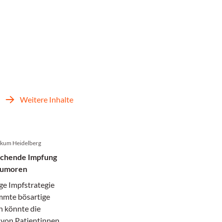
Weitere Inhalte
nikum Heidelberg
echende Impfung
tumoren
ge Impfstrategie
mmte bösartige
 könnte die
von Patientinnen