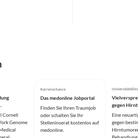
h
Universitätskli
Karrierechance
lung
Vielverspr
Das medonline Jobportal
gegen Hirn
Finden Sie Ihren Traumjob
l Cornell
Eine neuarti
oder schalten Sie Ihr
 York Genome
gegen besti
Stelleninserat kostenlos auf
 Medical
Hirntumoren
medonline.
neral
Behandlung 