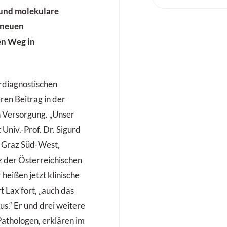
e und molekulare
 neuen
en Weg in
rdiagnostischen
ren Beitrag in der
n Versorgung. „Unser
Univ.-Prof. Dr. Sigurd
KH Graz Süd-West,
z der Österreichischen
 heißen jetzt klinische
t Lax fort, „auch das
s.“ Er und drei weitere
Pathologen, erklären im