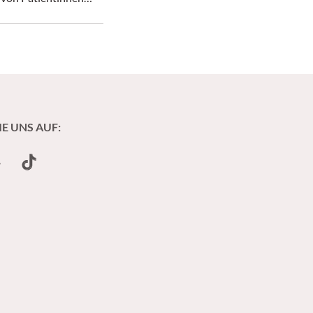
en grundlegend
IE UNS AUF:
undCloud
TikTok