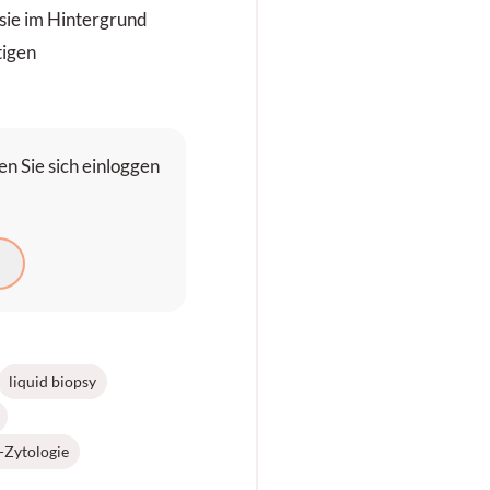
sie im Hintergrund
tigen
n Sie sich einloggen
N
liquid biopsy
-Zytologie