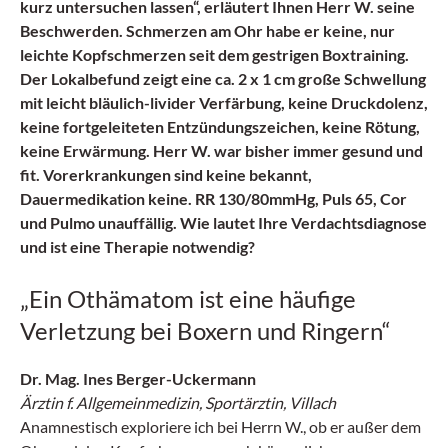
kurz untersuchen lassen“, erläutert Ihnen Herr W. seine
Beschwerden. Schmerzen am Ohr habe er keine, nur
leichte Kopfschmerzen seit dem gestrigen Boxtraining.
Der Lokalbefund zeigt eine ca. 2 x 1 cm große Schwellung
mit leicht bläulich-livider Verfärbung, keine Druckdolenz,
keine fortgeleiteten Entzündungszeichen, keine Rötung,
keine Erwärmung. Herr W. war bisher immer gesund und
fit. Vorerkrankungen sind keine bekannt,
Dauermedikation keine. RR 130/80mmHg, Puls 65, Cor
und Pulmo unauffällig. Wie lautet Ihre Verdachtsdiagnose
und ist eine Therapie notwendig?
„Ein Othämatom ist eine häufige
Verletzung bei Boxern und Ringern“
Dr. Mag. Ines Berger-Uckermann
Ärztin f. Allgemeinmedizin, Sportärztin, Villach
Anamnestisch exploriere ich bei Herrn W., ob er außer dem