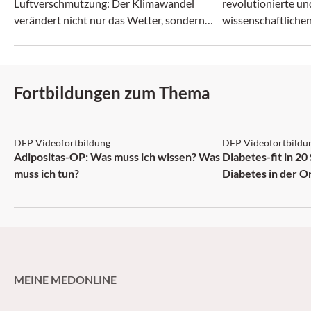
Luftverschmutzung: Der Klimawandel
revolutionierte un
verändert nicht nur das Wetter, sondern
wissenschaftlichen
zunehmend auch das Allergie-Risiko.
zerbrach.
Fortbildungen zum Thema
DFP: 2 Punkte
DFP: 5 Punkte
DFP Videofortbildung
DFP Videofortbildu
NEU
Adipositas-OP: Was muss ich wissen? Was
Diabetes-fit in 20
muss ich tun?
Diabetes in der O
MEINE MEDONLINE