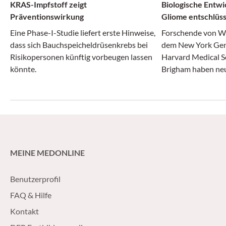
KRAS-Impfstoff zeigt
Biologische Entwi
Präventionswirkung
Gliome entschlüss
Eine Phase-I-Studie liefert erste Hinweise,
Forschende von We
dass sich Bauchspeicheldrüsenkrebs bei
dem New York Gen
Risikopersonen künftig vorbeugen lassen
Harvard Medical S
könnte.
Brigham haben neue
Entstehung aggre
gewonnen.
MEINE MEDONLINE
Benutzerprofil
FAQ & Hilfe
Kontakt