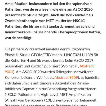
Amplifikation, insbesondere bei den therapienaiven
Patienten, wurde erwiesen, wie eine am ASCO 2020
präsentierte Studie zeigte. Auch die Wirksamkeit als
Zweitlinientherapie von MET-mutierten NSCLC-
Patienten, die bisher mit Standardchemotherapie und
Immuntherapie unzureichende Therapieoptionen hatten,
wurde bestätigt.
Die primäre Wirksamkeitsanalyse der multikohorten
Phase-II-Studie GEOMETRY mono-1 (NCT02414139) für
die Kohorten 4 und 5b wurde bereits beim ASCO 2019
präsentiert und kürzlich publiziert (Wolf et al.,
Abstract
9004
). Am ASCO 2020 wurden Teilergebnisse weiterer
Kohorten bekannt (Wolf et al.,
Abstract 9509
); es handelte
sich dabei um die antitumorale Aktivität des Kinase-
Inhibitors Capmatinib zur Behandlung fortgeschrittener
NSCLC-Patienten mit High-Level-MET-Amplifikation
(Anzahl von Genkopien ≥10), die entweder vorbehandelt
(Kohorte 1a) oder therapienaiv (Kohorte 5a) waren.