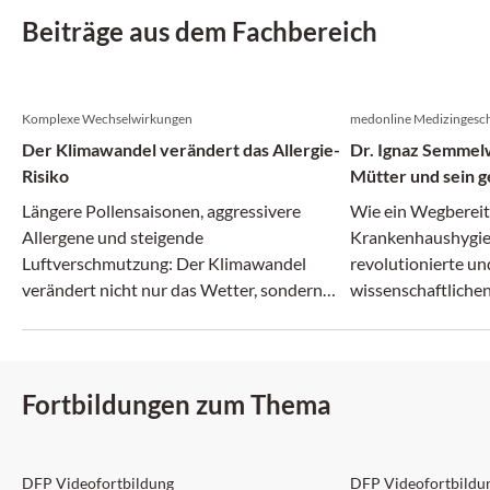
Beiträge aus dem Fachbereich
Komplexe Wechselwirkungen
medonline Medizingesch
Der Klimawandel verändert das Allergie-
Dr. Ignaz Semmelw
Risiko
Mütter und sein g
Irrenanstalt
Längere Pollensaisonen, aggressivere
Wie ein Wegberei
Allergene und steigende
Krankenhaushygie
Luftverschmutzung: Der Klimawandel
revolutionierte un
verändert nicht nur das Wetter, sondern
wissenschaftlichen
zunehmend auch das Allergie-Risiko.
zerbrach.
Fortbildungen zum Thema
DFP: 2 Punkte
DFP: 5 Punkte
DFP Videofortbildung
DFP Videofortbildu
NEU