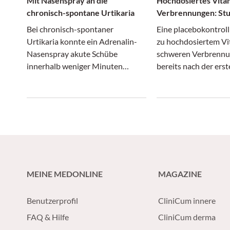
Mit Nasenspray an die
Hochdosiertes Vitam
chronisch-spontane Urtikaria
Verbrennungen: Stu
abgebrochen
Bei chronisch-spontaner
Eine placebokontroll
Urtikaria konnte ein Adrenalin-
zu hochdosiertem Vi
Nasenspray akute Schübe
schweren Verbrennu
innerhalb weniger Minuten
bereits nach der ers
lindern und erwies sich in einer
Zwischenanalyse ab
Phase-II-Studie als gut
werden.
verträglich.
MEINE MEDONLINE
MAGAZINE
Benutzerprofil
CliniCum innere
FAQ & Hilfe
CliniCum derma