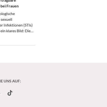
rtragbare
 bei Frauen
ologische
 sexuell
r Infektionen (STIs)
 ein klares Bild: Die
teigen in Europa
– auch bei Frauen..
e nahmen innerhalb
e um etwa 50% zu,
ogar um über 200%,
fektionen mit
rachomatis sind laut
hin im Steigen
IE UNS AUF:
undCloud
TikTok