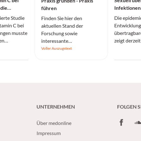
in C bei
Sexuell übe
Praxis gründen - Praxis
die
Infektionen
führen
ierte Studie
Die epidemi
Finden Sie hier den
tamin C bei
Entwicklung
aktuellen Stand der
ngen musste
übertragbare
Forschung sowie
ten
zeigt derzeit
interessante
gebrochen
Fallzahlen s
Informationen.
Voller Auszugstext
deutlich an 
Syphilisfäll
einer Dekad
Gonorrhoe s
und auch In
Chlamydia t
ECDC weiter
UNTERNEHMEN
FOLGEN S
begriffen.
Facebook
So
Über medonline
Impressum