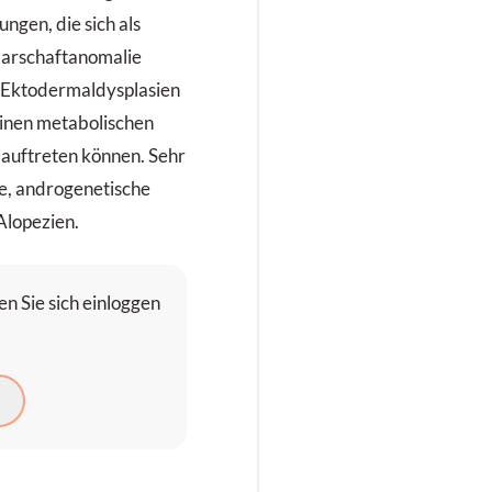
ngen, die sich als
aarschaftanomalie
ls Ektodermaldysplasien
inen metabolischen
 auftreten können. Sehr
se, androgenetische
Alopezien.
n Sie sich einloggen
N