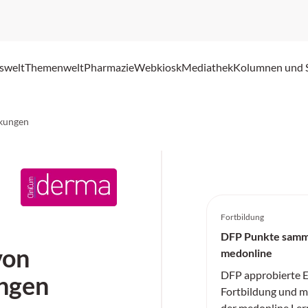
swelt
Themenwelt
Pharmazie
Webkiosk
Mediathek
Kolumnen und 
kungen
Fortbildung
DFP Punkte samm
von
medonline
DFP approbierte E
ngen
Fortbildung und me
der medonline Ler