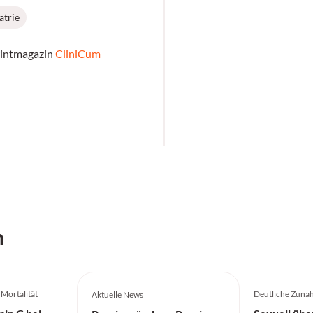
atrie
rintmagazin
CliniCum
h
 Mortalität
Deutliche Zuna
Aktuelle News