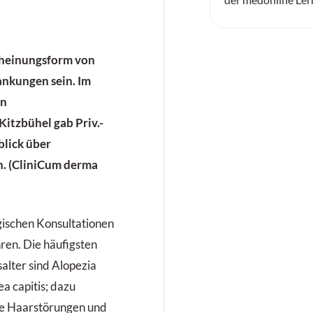
scheinungsform von
ankungen sein. Im
en
itzbühel gab Priv.-
blick über
. (CliniCum derma
ogischen Konsultationen
ren. Die häufigsten
alter sind Alopezia
ea capitis; dazu
he Haarstörungen und