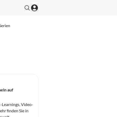
Serien
eln auf
-Learnings, Video-
hr finden Sie in
nwelt.