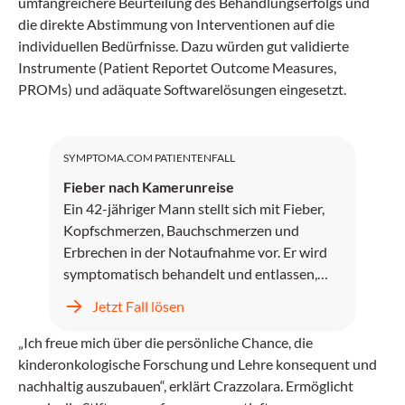
umfangreichere Beurteilung des Behandlungserfolgs und
die direkte Abstimmung von Interventionen auf die
individuellen Bedürfnisse. Dazu würden gut validierte
Instrumente (Patient Reportet Outcome Measures,
PROMs) und adäquate Softwarelösungen eingesetzt.
SYMPTOMA.COM PATIENTENFALL
Fieber nach Kamerunreise
Ein 42-jähriger Mann stellt sich mit Fieber,
Kopfschmerzen, Bauchschmerzen und
Erbrechen in der Notaufnahme vor. Er wird
symptomatisch behandelt und entlassen,
kehrt jedoch zwei Tage später mit
Jetzt Fall lösen
unstillbarem Erbrechen, Kopfschmerzen und
progredientem Fieber zurück.
„Ich freue mich über die persönliche Chance, die
kinderonkologische Forschung und Lehre konsequent und
nachhaltig auszubauen“, erklärt Crazzolara. Ermöglicht