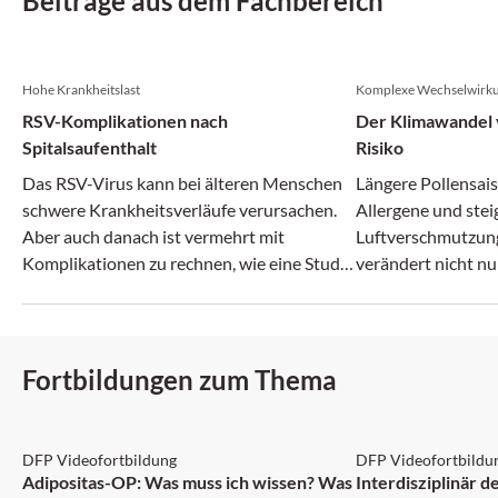
Beiträge aus dem Fachbereich
Hohe Krankheitslast
Komplexe Wechselwirk
RSV-Komplikationen nach
Der Klimawandel v
Spitalsaufenthalt
Risiko
Das RSV-Virus kann bei älteren Menschen
Längere Pollensais
schwere Krankheitsverläufe verursachen.
Allergene und ste
Aber auch danach ist vermehrt mit
Luftverschmutzun
Komplikationen zu rechnen, wie eine Studie
verändert nicht nu
zeigt.
zunehmend auch da
Fortbildungen zum Thema
DFP: 2 Punkte
DFP: 1 Punkt
DFP Videofortbildung
DFP Videofortbildu
NEU
Adipositas-OP: Was muss ich wissen? Was
Interdisziplinär 