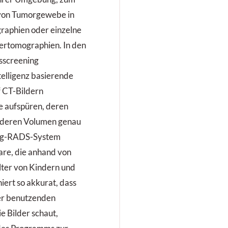
 von Tumorgewebe in
aphien oder einzelne
rtomographien. In den
screening
telligenz basierende
 CT-Bildern
e aufspüren, deren
, deren Volumen genau
ng-RADS-System
are, die anhand von
ter von Kindern und
iert so akkurat, dass
der benutzenden
e Bilder schaut,