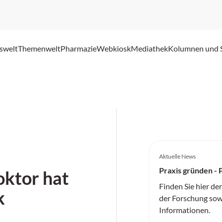
swelt
Themenwelt
Pharmazie
Webkiosk
Mediathek
Kolumnen und 
Aktuelle News
Praxis gründen - 
oktor hat
Finden Sie hier de
k
der Forschung sow
Informationen.