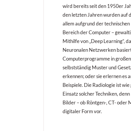
wird bereits seit den 1950er Jah
den letzten Jahren wurden auf 
allem aufgrund der technischen
Bereich der Computer – gewaltig
Mithilfe von „Deep Learning“, da
Neuronalen Netzwerken basiert,
Computerprogramme in große
selbstständig Muster und Gese
erkennen; oder sie erlernen es
Beispiele. Die Radiologie ist wi
Einsatz solcher Techniken, denn 
Bilder – ob Röntgen-, CT- oder M
digitaler Form vor.