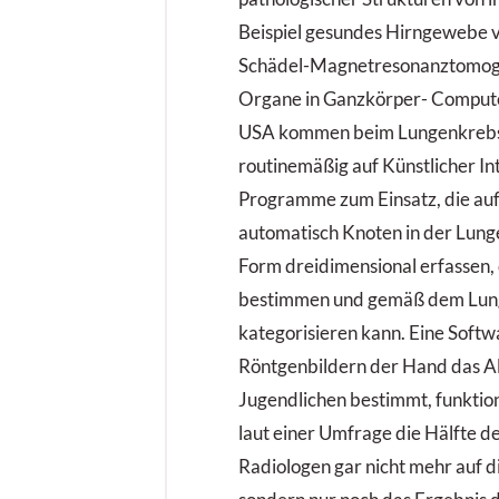
Beispiel gesundes Hirngewebe
Schädel-Magnetresonanztomogr
Organe in Ganzkörper- Compute
USA kommen beim Lungenkrebs
routinemäßig auf Künstlicher In
Programme zum Einsatz, die auf
automatisch Knoten in der Lung
Form dreidimensional erfassen
bestimmen und gemäß dem Lu
kategorisieren kann. Eine Softw
Röntgenbildern der Hand das Al
Jugendlichen bestimmt, funktion
laut einer Umfrage die Hälfte 
Radiologen gar nicht mehr auf di