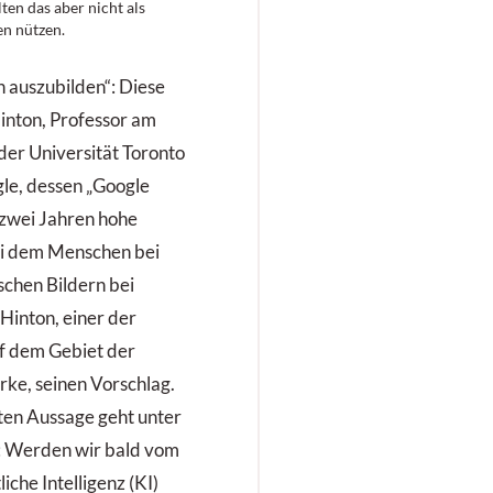
lten das aber nicht als
n nützen.
n auszubilden“: Diese
inton, Professor am
er Universität Toronto
gle, dessen „Google
r zwei Jahren hohe
sei dem Menschen bei
schen Bildern bei
inton, einer der
f dem Gebiet der
ke, seinen Vorschlag.
ten Aussage geht unter
: Werden wir bald vom
che Intelligenz (KI)