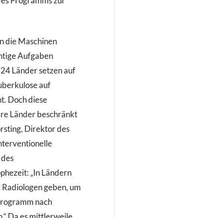
 des Programms zur
n die Maschinen
htige Aufgaben
24 Länder setzen auf
Tuberkulose auf
t. Doch diese
ere Länder beschränkt
orsting, Direktor des
Interventionelle
 des
ophezeit: „In Ländern
g Radiologen geben, um
programm nach
.“ Da es mittlerweile