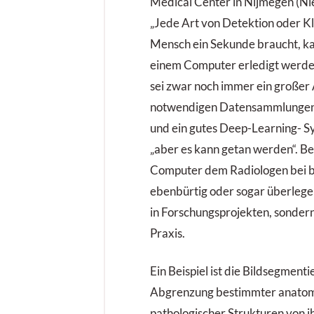
Medical Center in Nijmegen (Ni
„Jede Art von Detektion oder Klas
Mensch ein Sekunde braucht, k
einem Computer erledigt werden“
sei zwar noch immer ein großer
notwendigen Datensammlungen
und ein gutes Deep-Learning- S
„aber es kann getan werden“. Bere
Computer dem Radiologen bei 
ebenbürtig oder sogar überlegen
in Forschungsprojekten, sondern 
Praxis.
Ein Beispiel ist die Bildsegmenti
Abgrenzung bestimmter anatom
pathologischer Strukturen von 