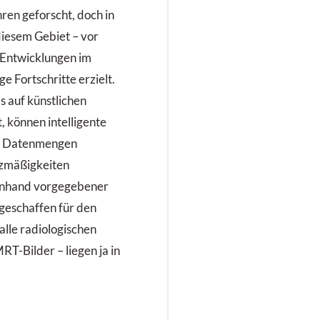
ren geforscht, doch in
diesem Gebiet – vor
 Entwicklungen im
e Fortschritte erzielt.
s auf künstlichen
 können intelligente
n Datenmengen
tzmäßigkeiten
 anhand vorgegebener
e geschaffen für den
alle radiologischen
RT-Bilder – liegen ja in