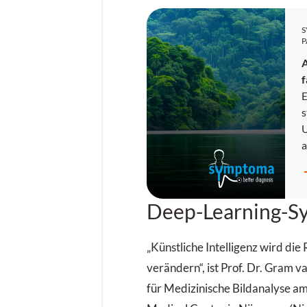
P
f
E
s
U
a
z
R
A
Deep-Learning-S
w
g
„Künstliche Intelligenz wird die 
verändern“, ist Prof. Dr. Gram 
für Medizinische Bildanalyse a