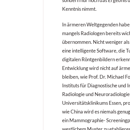
sondern nur noch das Ergebnis
Kenntnis nimmt.
In ärmeren Weltgegenden habe
mangels Radiologen bereits wic
übernommen. Nicht weniger als 
eine intelligente Software, die 
digitalen Röntgenbildern erkenn
Entwicklung wird nicht auf ärm
bleiben, wie Prof. Dr. Michael F
Instituts für Diagnostische und 
Radiologie und Neuroradiologie
Universitätsklinikums Essen, pr
wie China wird es niemals genu
ein Mammographie- Screening
westlichem Muster zu etablieren