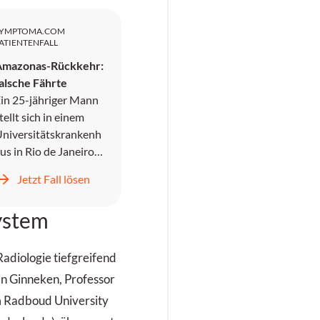
SYMPTOMA.COM
ATIENTENFALL
Amazonas-Rückkehr:
alsche Fährte
in 25-jähriger Mann
tellt sich in einem
niversitätskrankenh
us in Rio de Janeiro
wei Tage nach
Jetzt Fall lösen
ückkehr aus dem
mazonasgebiet vor,
ystem
o er als Holzfäller
earbeitet hat.
Radiologie tiefgreifend
van Ginneken, Professor
m Radboud University