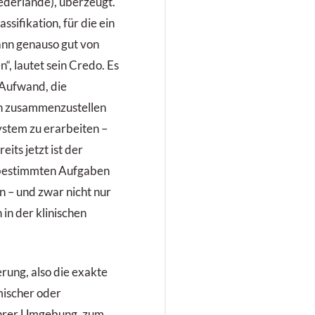
ederlande), überzeugt.
sifikation, für die ein
ann genauso gut von
, lautet sein Credo. Es
 Aufwand, die
 zusammenzustellen
ystem zu erarbeiten –
its jetzt ist der
bestimmten Aufgaben
 – und zwar nicht nur
in der klinischen
erung, also die exakte
ischer oder
ihrer Umgebung, zum