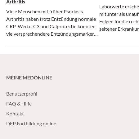
Arthritis
Laborwerte ersche
Viele Menschen mit früher Psoriasis-
mitunter als unauf
Arthritis haben trotz Entzündung normale
Folgen für die rec
CRP-Werte. C3 und Calprotectin könnten
seltener Erkranku
vielversprechendere Entzündungsmarker
sein – insbesondere bei CRP-negativen
oder adipösen Betroffenen.
MEINE MEDONLINE
Benutzerprofil
FAQ & Hilfe
Kontakt
DFP Fortbildung online