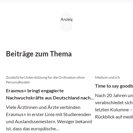
Beiträge zum Thema
Zusätzliche Unterstützung für die Ordination ohne
Medizin und ich
Personalkosten
Time to say good
Erasmus+ bringt engagierte
Nach 20 Jahren u
Nachwuchskräfte aus Deutschland nach
verabschiedet sich 
Wien
Viele Ärztinnen und Ärzte verbinden
letzten Kolumne – 
Erasmus+ in erster Linie mit Studierenden
Rückblick auf medi
und Auslandssemestern. Weniger bekannt
gesellschaftliche 
ist, dass das europäische
Ende der gedruckt